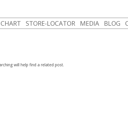
Skip
E CHART
STORE-LOCATOR
MEDIA
BLOG
to
content
ching will help find a related post.