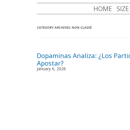
HOME
SIZ
CATEGORY ARCHIVES:
NON CLASSÉ
Dopaminas Analiza: ¿Los Parti
Apostar?
January 6, 2026