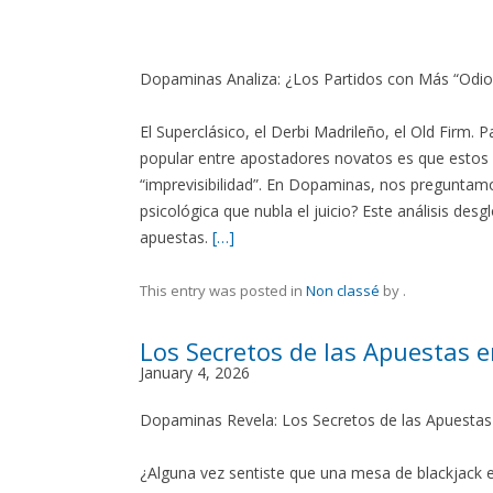
Dopaminas Analiza: ¿Los Partidos con Más “Odio
El Superclásico, el Derbi Madrileño, el Old Firm. 
popular entre apostadores novatos es que estos
“imprevisibilidad”. En Dopaminas, nos preguntamo
psicológica que nubla el juicio? Este análisis des
apuestas.
[…]
This entry was posted in
Non classé
by
.
Los Secretos de las Apuestas e
January 4, 2026
Dopaminas Revela: Los Secretos de las Apuestas
¿Alguna vez sentiste que una mesa de blackjack en