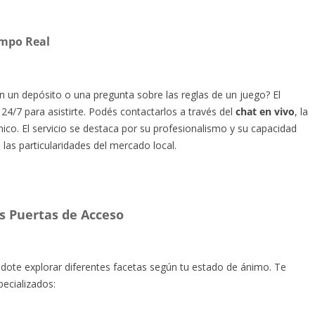
empo Real
un depósito o una pregunta sobre las reglas de un juego? El
4/7 para asistirte. Podés contactarlos a través del
chat en vivo
, la
nico. El servicio se destaca por su profesionalismo y su capacidad
las particularidades del mercado local.
s Puertas de Acceso
dote explorar diferentes facetas según tu estado de ánimo. Te
ecializados: