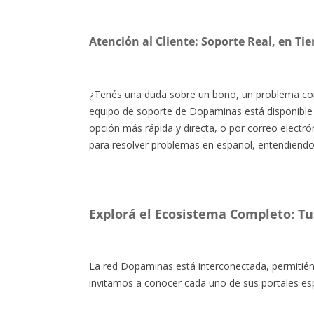
Atención al Cliente: Soporte Real, en Ti
¿Tenés una duda sobre un bono, un problema con 
equipo de soporte de Dopaminas está disponible 2
opción más rápida y directa, o por correo electró
para resolver problemas en español, entendiendo 
Explorá el Ecosistema Completo: Tu
La red Dopaminas está interconectada, permitién
invitamos a conocer cada uno de sus portales esp