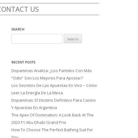
CONTACT US
SEARCH
Search
for:
RECENT POSTS
Dopaminas Analiza: ¿Los Partidos Con Más
“Odio” Son Los Mejores Para Apostar?
Los Secretos De Las Apuestas En Vivo – Cómo
Leer La Energía De La Mesa
Dopaminas: El Destino Definitivo Para Casino
Y Apuestas En Argentina
The Apex Of Domination: A Look Back At The
2023 F1 Abu Dhabi Grand Prix
How To Choose The Perfect Bathing Suit For
You