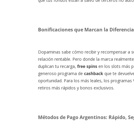
que tus fondos están a salvo de terceros no aut
Bonificaciones que Marcan la Diferencia
Dopaminas sabe cómo recibir y recompensar a su
relación rentable. Pero donde la marca realmente
duplican tu recarga,
free spins
en los slots más p
generoso programa de
cashback
que te devuelv
oportunidad. Para los más leales, los programas
retiros más rápidos y bonos exclusivos.
Métodos de Pago Argentinos: Rápido, Se