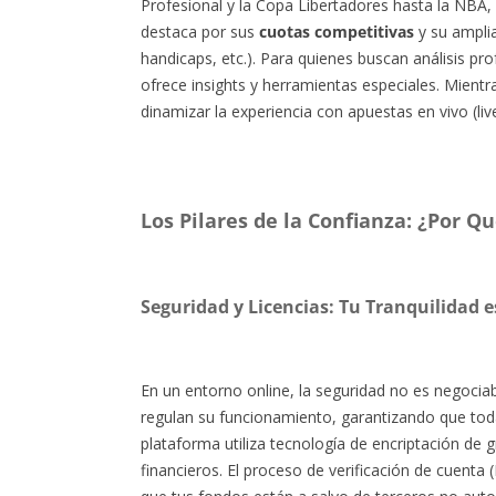
Profesional y la Copa Libertadores hasta la NBA,
destaca por sus
cuotas competitivas
y su amplia
handicaps, etc.). Para quienes buscan análisis 
ofrece insights y herramientas especiales. Mientr
dinamizar la experiencia con apuestas en vivo (li
Los Pilares de la Confianza: ¿Por Q
Seguridad y Licencias: Tu Tranquilidad e
En un entorno online, la seguridad no es negoci
regulan su funcionamiento, garantizando que toda
plataforma utiliza tecnología de encriptación de 
financieros. El proceso de verificación de cuenta