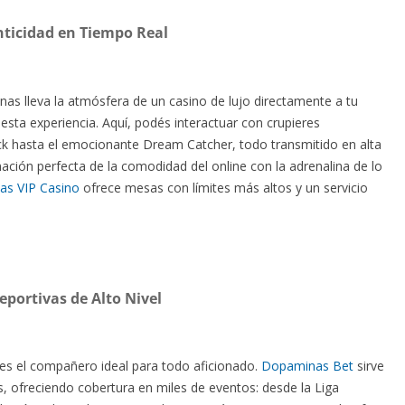
enticidad en Tiempo Real
nas lleva la atmósfera de un casino de lujo directamente a tu
esta experiencia. Aquí, podés interactuar con crupieres
jack hasta el emocionante Dream Catcher, todo transmitido en alta
ación perfecta de la comodidad del online con la adrenalina de lo
s VIP Casino
ofrece mesas con límites más altos y un servicio
eportivas de Alto Nivel
 es el compañero ideal para todo aficionado.
Dopaminas Bet
sirve
s, ofreciendo cobertura en miles de eventos: desde la Liga