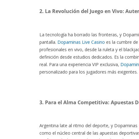
2. La Revolución del Juego en Vivo: Aut
La tecnología ha borrado las fronteras, y Dopami
pantalla.
Dopaminas Live Casino
es la cumbre de 
profesionales en vivo, desde la ruleta y el black
definición desde estudios dedicados. Es la combin
real. Para una experiencia VIP exclusiva,
Dopamina
personalizado para los jugadores más exigentes.
3. Para el Alma Competitiva: Apuestas D
Argentina late al ritmo del deporte, y Dopaminas
como el núcleo central de las apuestas deportiva