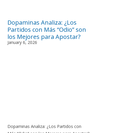
Dopaminas Analiza: ¿Los
Partidos con Más “Odio” son
los Mejores para Apostar?
January 6, 2026
Dopaminas Analiza: ¿Los Partidos con