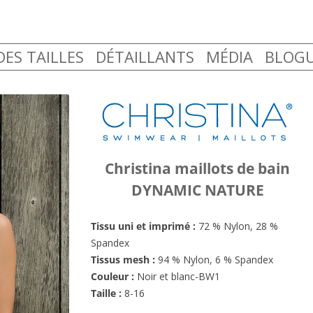
Aller
ES TAILLES
DÉTAILLANTS
MÉDIA
BLOG
au
contenu
Christina maillots de bain
DYNAMIC NATURE
Tissu uni et imprimé :
72 % Nylon, 28 %
Spandex
Tissus mesh :
94 % Nylon, 6 % Spandex
Couleur :
Noir et blanc-BW1
Taille :
8-16